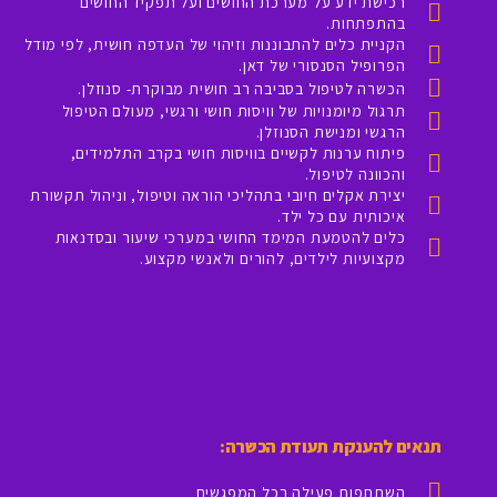
רכישת ידע על מערכת החושים ועל תפקיד החושים
בהתפתחות.
הקניית כלים להתבוננות וזיהוי של העדפה חושית, לפי מודל
הפרופיל הסנסורי של דאן.
הכשרה לטיפול בסביבה רב חושית מבוקרת- סנוזלן.
תרגול מיומנויות של וויסות חושי ורגשי, מעולם הטיפול
הרגשי ומנישת הסנוזלן.
פיתוח ערנות לקשיים בוויסות חושי בקרב התלמידים,
והכוונה לטיפול.
יצירת אקלים חיובי בתהליכי הוראה וטיפול, וניהול תקשורת
איכותית עם כל ילד.
כלים להטמעת המימד החושי במערכי שיעור ובסדנאות
מקצועיות לילדים, להורים ולאנשי מקצוע.
תנאים להענקת תעודת הכשרה:
השתתפות פעילה בכל המפגשים